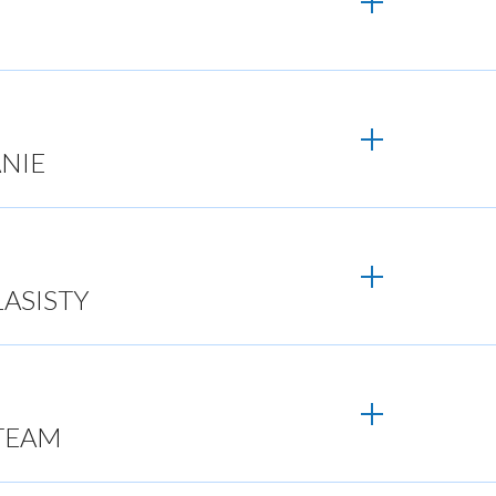
ANIE
ASISTY
 TEAM