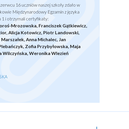
 czerwcu 16 uczniów naszej szkoły zdało w
akowie Międzynarodowy Egzamin z języka
1 i otrzymali certyfikaty:
oroś-Mrozowska, Franciszek Gątkiewicz,
or, Alicja Kotowicz, Piotr Landowski,
 Marszałek, Anna Michalec, Jan
Plebańczyk, Zofia Przybyłowska, Maja
 Wilczyńska, Weronika Wlezień
SKA