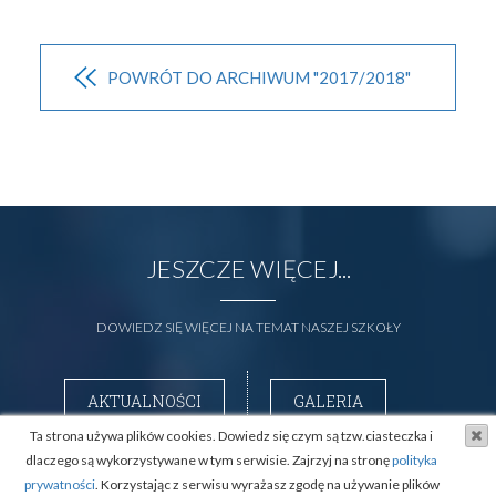
POWRÓT DO ARCHIWUM "2017/2018"
JESZCZE WIĘCEJ...
DOWIEDZ SIĘ WIĘCEJ NA TEMAT NASZEJ SZKOŁY
AKTUALNOŚCI
GALERIA
Ta strona używa plików cookies. Dowiedz się czym są tzw.ciasteczka i
dlaczego są wykorzystywane w tym serwisie. Zajrzyj na stronę
polityka
prywatności
. Korzystając z serwisu wyrażasz zgodę na używanie plików