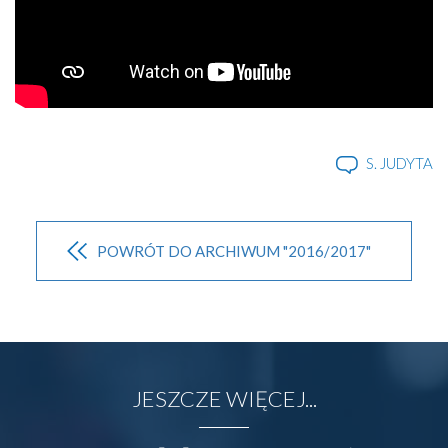
S. JUDYTA
POWRÓT DO ARCHIWUM "2016/2017"
JESZCZE WIĘCEJ...