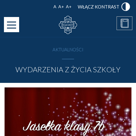
A
A+
A+
WŁĄCZ KONTRAST
W
D
AKTUALNOŚCI
WYDARZENIA Z ŻYCIA SZKOŁY