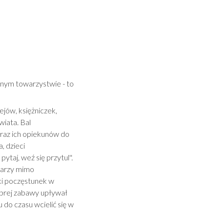
ym towarzystwie - to
jów, księżniczek,
wiata. Bal
oraz ich opiekunów do
, dzieci
taj, weź się przytul''.
twarzy mimo
ki poczęstunek w
dobrej zabawy upływał
do czasu wcielić się w