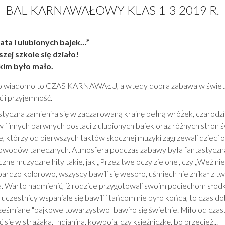
BAL KARNAWAŁOWY KLAS 1-3 2019 R.
ata i ulubionych bajek…”
szej szkole się działo!
tkim było mało.
 bo wiadomo to CZAS KARNAWAŁU, a wtedy dobra zabawa w świetn
ć i przyjemność.
styczna zamieniła się w zaczarowaną krainę pełną wróżek, czarodzie
i innych barwnych postaci z ulubionych bajek oraz różnych stron ś
e, którzy od pierwszych taktów skocznej muzyki zagrzewali dzieci 
rowodów tanecznych. Atmosfera podczas zabawy była fantastyczna
 muzyczne hity takie, jak ,,Przez twe oczy zielone", czy ,,Weź nie py
ardzo kolorowo, wszyscy bawili się wesoło, uśmiech nie znikał z 
 Warto nadmienić, iż rodzice przygotowali swoim pociechom słod
uczestnicy wspaniale się bawili i tańcom nie było końca, to czas 
ześmiane "bajkowe towarzystwo" bawiło się świetnie. Miło od czasu 
 się w strażaka, Indianina, kowboja, czy księżniczkę, bo przecież...