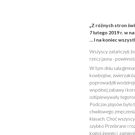
„Z różnych stron świ
7 lutego 2019 r. w na
… I na koniec wszys
Wszyscy zatańczyli,
rzecz jasna - powinnoś
W tym dniu sala gimna
kowbojów, zwierzaków 
poprowadzili wodzirej
wspólnej zabawy i ko
odśpiewywały tegoroczne
Podczas pląsów było b
chwilowego zmęczenia.
klasach. Choć wszyscy 
szybko Przebrane i ro
kogoś innego i zamienić