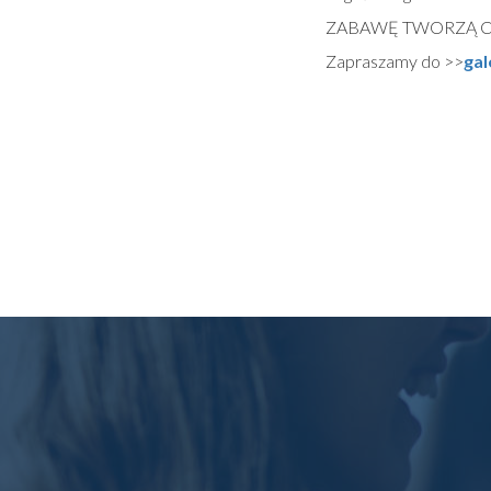
ZABAWĘ TWORZĄ CI
Zapraszamy do >>
gal