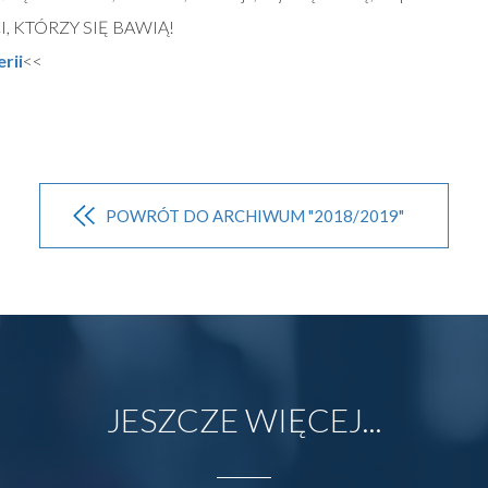
, KTÓRZY SIĘ BAWIĄ!
erii
<<
POWRÓT DO ARCHIWUM "2018/2019"
JESZCZE WIĘCEJ...